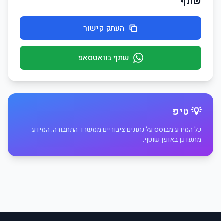
שתף
העתק קישור
שתף בוואטסאפ
💡 טיפ
כל המידע מבוסס על נתונים ציבוריים ממשרד התחבורה. המידע
מתעדכן באופן שוטף.