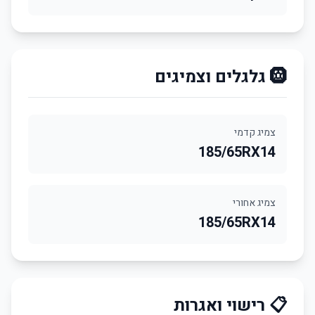
🛞 גלגלים וצמיגים
צמיג קדמי
185/65RX14
צמיג אחורי
185/65RX14
📋 רישוי ואגרות