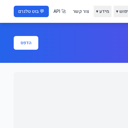
פוש ▾
מידע ▾
צור קשר
🚀 API
💬 בוט טלגרם
הדפס