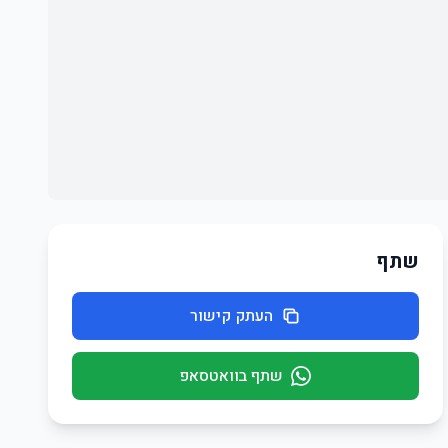
שתף
העתק קישור
שתף בוואטסאפ