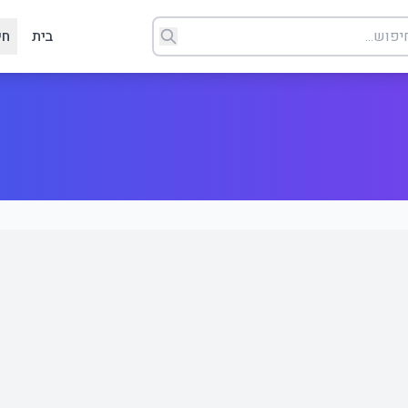
בית
חי