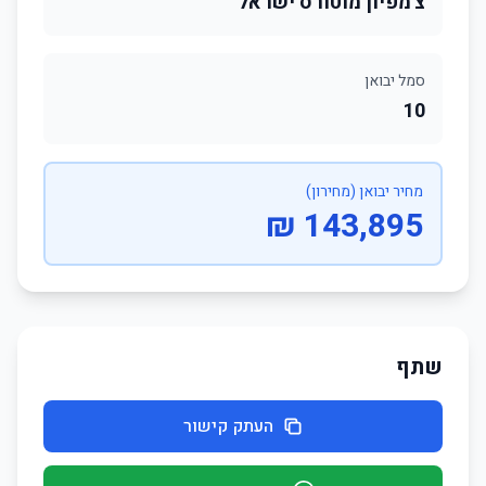
צ'מפיון מוטורס ישראל
סמל יבואן
10
מחיר יבואן (מחירון)
143,895 ₪
שתף
העתק קישור