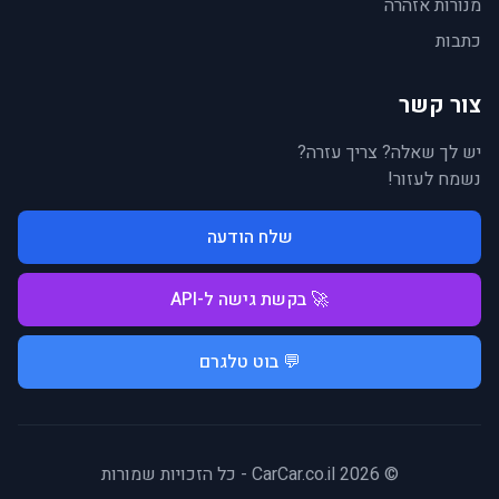
מנורות אזהרה
כתבות
צור קשר
יש לך שאלה? צריך עזרה?
נשמח לעזור!
שלח הודעה
🚀 בקשת גישה ל-API
💬 בוט טלגרם
© 2026 CarCar.co.il - כל הזכויות שמורות