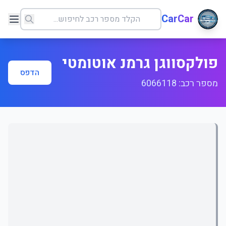
CarCar
פולקסווגן גרמנ אוטומטי
הדפס
מספר רכב: 6066118