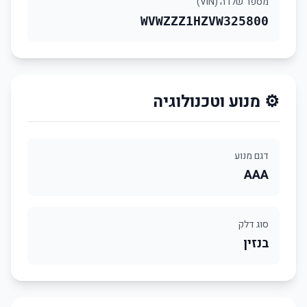
מספר שלדה (VIN)
WVWZZZ1HZVW325800
⚙️ מנוע וטכנולוגיה
דגם מנוע
AAA
סוג דלק
בנזין