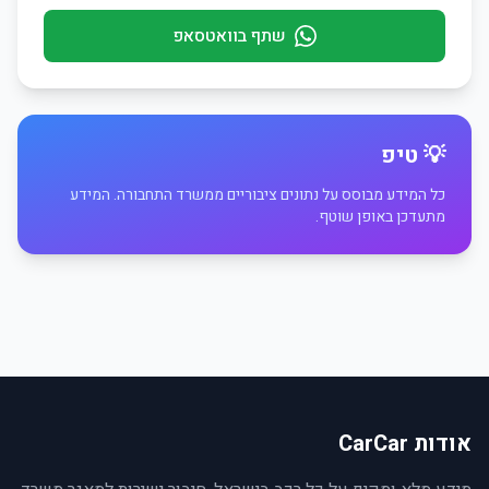
שתף בוואטסאפ
💡 טיפ
כל המידע מבוסס על נתונים ציבוריים ממשרד התחבורה. המידע
מתעדכן באופן שוטף.
אודות CarCar