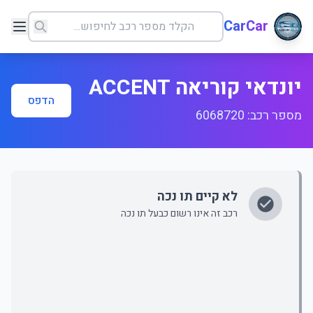
CarCar
יונדאי קוריאה ACCENT
הדפס
מספר רכב: 6068720
לא קיים תו נכה
רכב זה אינו רשום כבעל תו נכה