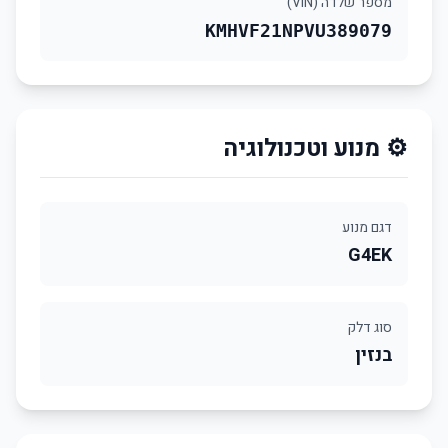
מספר שלדה (VIN)
KMHVF21NPVU389079
⚙️ מנוע וטכנולוגיה
דגם מנוע
G4EK
סוג דלק
בנזין