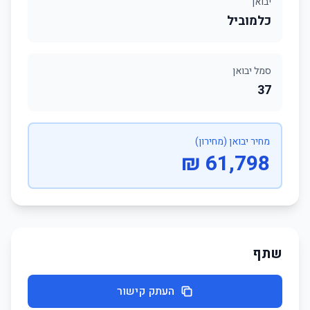
יבואן
כלמוביל
סמל יבואן
37
מחיר יבואן (מחירון)
61,798 ₪
שתף
העתק קישור