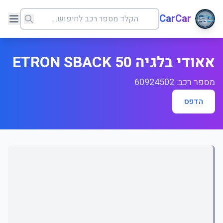
CarCar
אאודי בלגיה ETRON SBACK 50
מספר רכב: 60924502
הדפס