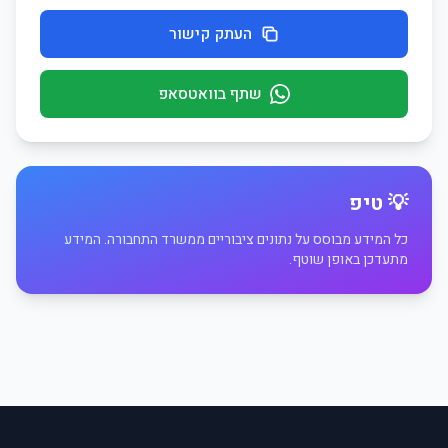
העתק קישור
שתף בוואטסאפ
💡 טיפ
כל המידע מבוסס על נתונים ציבוריים ממשרד התחבורה. המידע
מתעדכן באופן שוטף.