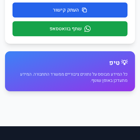
העתק קישור
שתף בוואטסאפ
💡 טיפ
כל המידע מבוסס על נתונים ציבוריים ממשרד התחבורה. המידע
מתעדכן באופן שוטף.