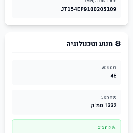
מספר שלדה (VIN)
JT154EP9100205109
⚙️ מנוע וטכנולוגיה
דגם מנוע
4E
נפח מנוע
1332 סמ"ק
💪 כוח סוס