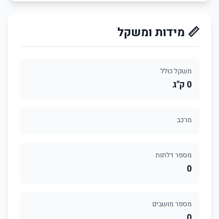
📏 מידות ומשקל
משקל כולל
0 ק"ג
מרכב
מספר דלתות
0
מספר מושבים
0