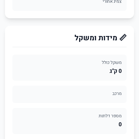
צמיג אחורי
📏 מידות ומשקל
משקל כולל
0 ק"ג
מרכב
מספר דלתות
0