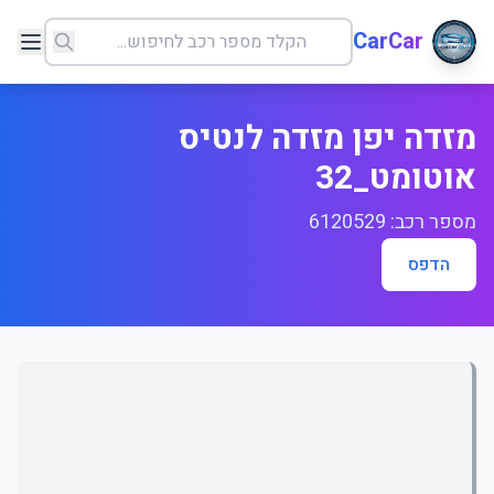
CarCar
מזדה יפן מזדה לנטיס
אוטומט_32
מספר רכב: 6120529
הדפס