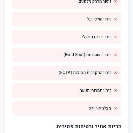
✗
ניטור מרחק מלפנים
✗
זיהוי הולכי רגל
✗
זיהוי רכב דו-גלגלי
✗
זיהוי בשטח מת (Blind Spot)
✗
זיהוי התקרבות מסוכנת (RCTA)
✗
זיהוי תמרורי תנועה
✗
מצלמת רוורס
כריות אוויר ובטיחות פסיבית