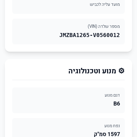
מועד עליה לכביש
מספר שלדה (VIN)
JMZBA1265-V0560012
⚙️ מנוע וטכנולוגיה
דגם מנוע
B6
נפח מנוע
1597 סמ"ק