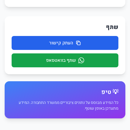
שתף
העתק קישור
שתף בוואטסאפ
💡 טיפ
כל המידע מבוסס על נתונים ציבוריים ממשרד התחבורה. המידע
מתעדכן באופן שוטף.