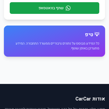
שתף בוואטסאפ
💡 טיפ
כל המידע מבוסס על נתונים ציבוריים ממשרד התחבורה. המידע
מתעדכן באופן שוטף.
אודות CarCar