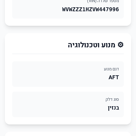
מספר שלדה (VIN)
WVWZZZ1HZVW447996
⚙️ מנוע וטכנולוגיה
דגם מנוע
AFT
סוג דלק
בנזין