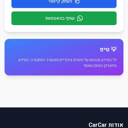
העתק קישור
שתף בוואטסאפ
💡 טיפ
כל המידע מבוסס על נתונים ציבוריים ממשרד התחבורה. המידע
מתעדכן באופן שוטף.
אודות CarCar