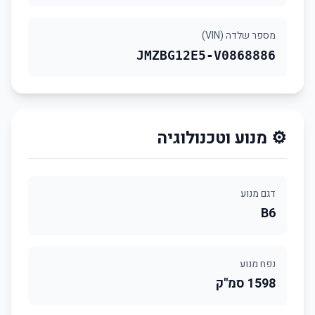
מספר שלדה (VIN)
JMZBG12E5-V0868886
⚙️ מנוע וטכנולוגיה
דגם מנוע
B6
נפח מנוע
1598 סמ"ק