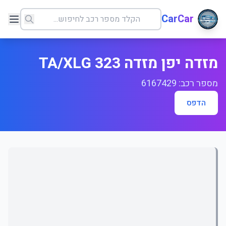
CarCar
מזדה יפן מזדה 323 TA/XLG
מספר רכב: 6167429
הדפס