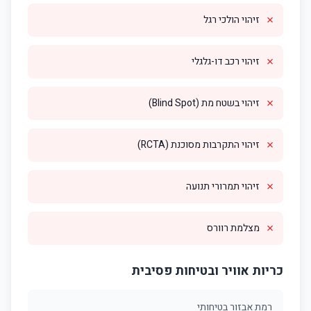
✗
זיהוי הולכי רגל
✗
זיהוי רכב דו-גלגלי
✗
זיהוי בשטח מת (Blind Spot)
✗
זיהוי התקרבות מסוכנת (RCTA)
✗
זיהוי תמרורי תנועה
✗
מצלמת רוורס
כריות אוויר ובטיחות פסיבית
רמת אבזור בטיחותי