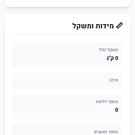
📏 מידות ומשקל
משקל כולל
0 ק"ג
מרכב
מספר דלתות
0
מספר מושבים