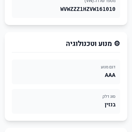
מספר שלדה (VIN)
WVWZZZ1HZVW161010
⚙️ מנוע וטכנולוגיה
דגם מנוע
AAA
סוג דלק
בנזין