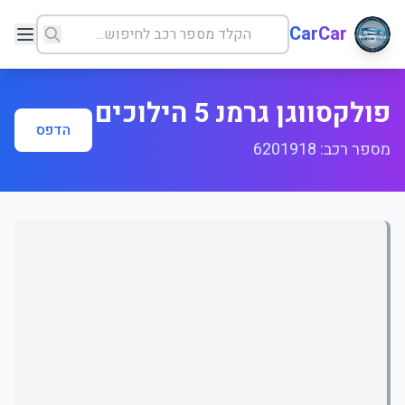
CarCar
פולקסווגן גרמנ 5 הילוכים
הדפס
מספר רכב: 6201918