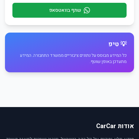
שתף בוואטסאפ
💡 טיפ
כל המידע מבוסס על נתונים ציבוריים ממשרד התחבורה. המידע
מתעדכן באופן שוטף.
אודות CarCar