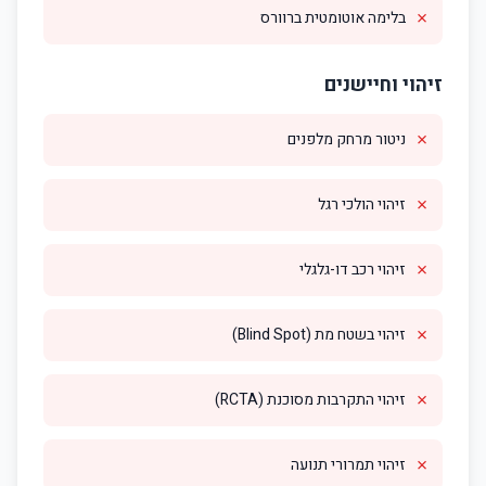
✗
בלימה אוטומטית ברוורס
זיהוי וחיישנים
✗
ניטור מרחק מלפנים
✗
זיהוי הולכי רגל
✗
זיהוי רכב דו-גלגלי
✗
זיהוי בשטח מת (Blind Spot)
✗
זיהוי התקרבות מסוכנת (RCTA)
✗
זיהוי תמרורי תנועה