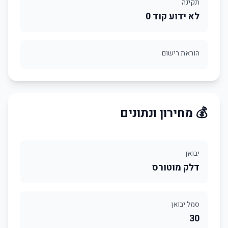
תקינה
לא ידוע קוד 0
הוראת רישום
💰 מחירון ונתונים
יבואן
דלק מוטורס
סמל יבואן
30