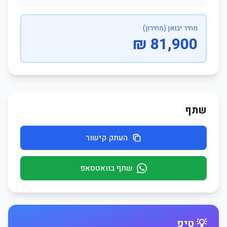
מחיר יבואן (מחירון)
81,900 ₪
שתף
העתק קישור
שתף בוואטסאפ
💡 טיפ