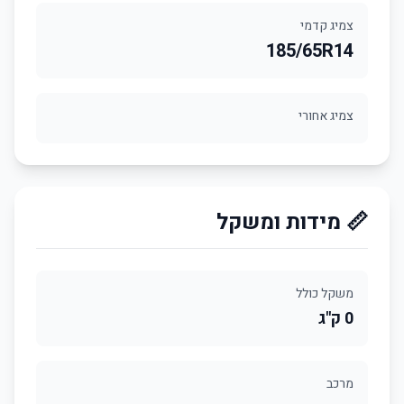
צמיג קדמי
185/65R14
צמיג אחורי
📏 מידות ומשקל
משקל כולל
0 ק"ג
מרכב