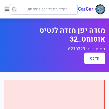
CarCar
מזדה יפן מזדה לנטיס
אוטומט_32
מספר רכב: 6210329
הדפס