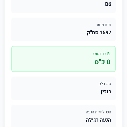
B6
נפח מנוע
1597 סמ"ק
💪 כוח סוס
0 כ"ס
סוג דלק
בנזין
טכנולוגיית הנעה
הנעה רגילה