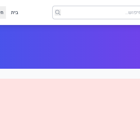
בית
חי