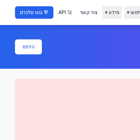
פוש ▾
מידע ▾
צור קשר
🚀 API
💬 בוט טלגרם
הדפס