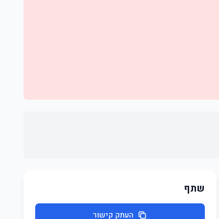
שתף
העתק קישור