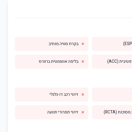
✗
בקרת סטיה מנתיב
✗
בית (ACC)
בלימה אוטומטית ברוורס
✗
זיהוי רכב דו-גלגלי
✗
וכנת (RCTA)
זיהוי תמרורי תנועה