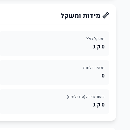
📏 מידות ומשקל
משקל כולל
0 ק"ג
מספר דלתות
0
כושר גרירה (עם בלמים)
0 ק"ג