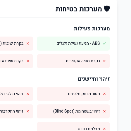
🛡️ מערכות בטיחות
מערכות פעילות
✗
✓
ABS - מניעת נעילת גלגלים
בקרת יציבות (ESP)
✗
✗
בקרת סטיה אקטיבית
בקרת שיוט אדפטי
זיהוי וחיישנים
✗
✗
ניטור מרחק מלפנים
זיהוי הולכי רגל
✗
✗
זיהוי בשטח מת (Blind Spot)
זיהוי התקרבות מס
✗
מצלמת רוורס