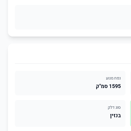
נפח מנוע
1595 סמ"ק
סוג דלק
בנזין