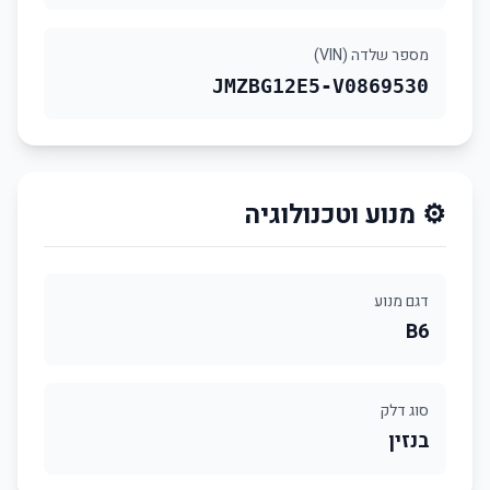
מספר שלדה (VIN)
JMZBG12E5-V0869530
⚙️ מנוע וטכנולוגיה
דגם מנוע
B6
סוג דלק
בנזין