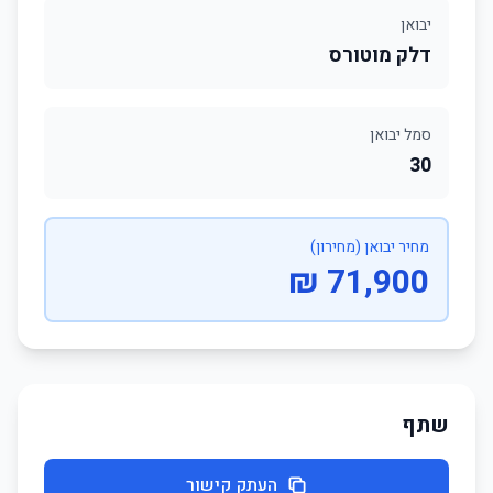
יבואן
דלק מוטורס
סמל יבואן
30
מחיר יבואן (מחירון)
71,900 ₪
שתף
העתק קישור