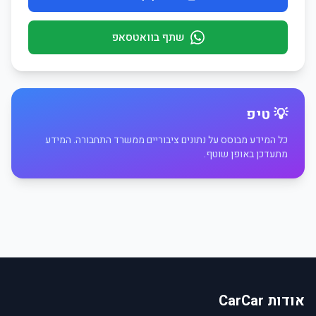
שתף בוואטסאפ
💡 טיפ
כל המידע מבוסס על נתונים ציבוריים ממשרד התחבורה. המידע
מתעדכן באופן שוטף.
אודות CarCar