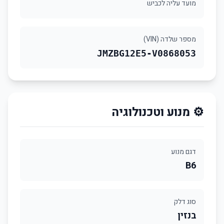
מועד עליה לכביש
מספר שלדה (VIN)
JMZBG12E5-V0868053
⚙️ מנוע וטכנולוגיה
דגם מנוע
B6
סוג דלק
בנזין