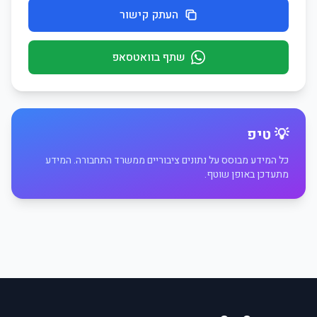
העתק קישור
שתף בוואטסאפ
💡 טיפ
כל המידע מבוסס על נתונים ציבוריים ממשרד התחבורה. המידע
מתעדכן באופן שוטף.