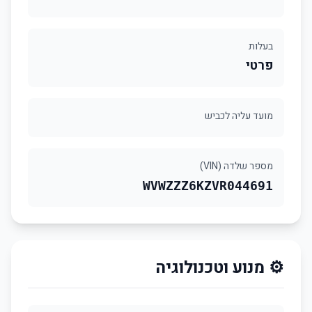
בעלות
פרטי
מועד עליה לכביש
מספר שלדה (VIN)
WVWZZZ6KZVR044691
⚙️ מנוע וטכנולוגיה