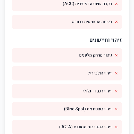
✗
בקרת שיוט אדפטיבית (ACC)
✗
בלימה אוטומטית ברוורס
זיהוי וחיישנים
✗
ניטור מרחק מלפנים
✗
זיהוי הולכי רגל
✗
זיהוי רכב דו-גלגלי
✗
זיהוי בשטח מת (Blind Spot)
✗
זיהוי התקרבות מסוכנת (RCTA)