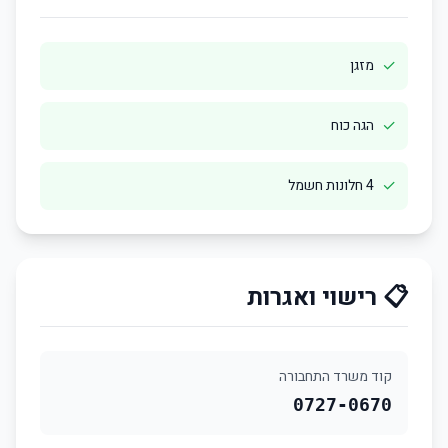
✓
מזגן
✓
הגה כוח
✓
4 חלונות חשמל
📋 רישוי ואגרות
קוד משרד התחבורה
0727-0670