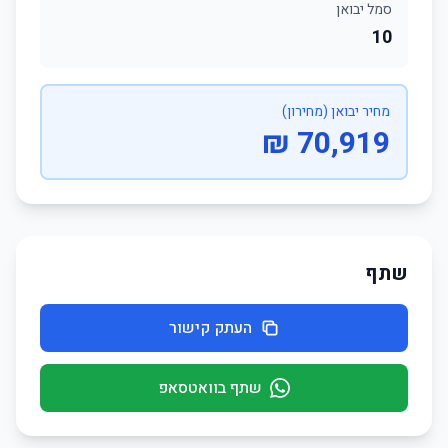
סמל יבואן
10
מחיר יבואן (מחירון)
70,919 ₪
שתף
העתק קישור
שתף בוואטסאפ