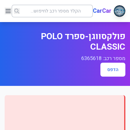
CarCar
פולקסווגן-ספרד POLO
CLASSIC
מספר רכב: 6365618
הדפס