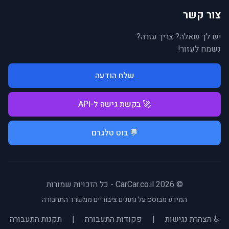
צור קשר
יש לך שאלה? צריך עזרה?
נשמח לעזור!
שלח הודעה
🚀 בקשת גישה ל-API
💬 בוט טלגרם
© 2026 CarCar.co.il - כל הזכויות שמורות
המידע מבוסס על נתונים ציבוריים ממשרד התחבורה
♿ הצהרת נגישות
|
פקודות התעבורה
|
תקנות התעבורה