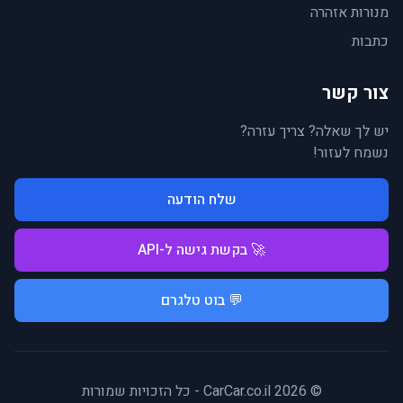
מנורות אזהרה
כתבות
צור קשר
יש לך שאלה? צריך עזרה?
נשמח לעזור!
שלח הודעה
🚀 בקשת גישה ל-API
💬 בוט טלגרם
© 2026 CarCar.co.il - כל הזכויות שמורות