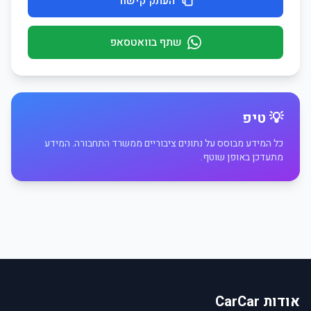
העתק קישור
שתף בוואטסאפ
💡 טיפ
כל המידע מבוסס על נתונים ציבוריים ממשרד התחבורה. המידע
מתעדכן באופן שוטף.
אודות CarCar