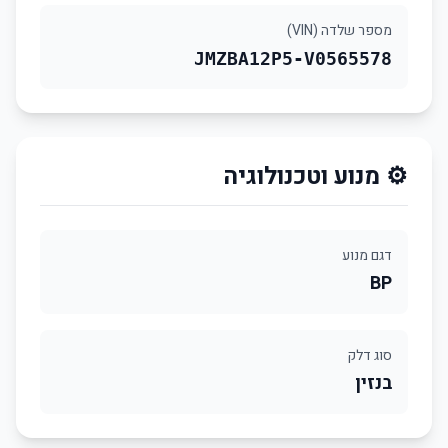
מספר שלדה (VIN)
JMZBA12P5-V0565578
⚙️ מנוע וטכנולוגיה
דגם מנוע
BP
סוג דלק
בנזין