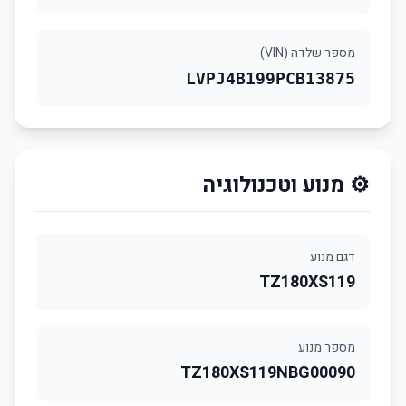
מספר שלדה (VIN)
LVPJ4B199PCB13875
⚙️ מנוע וטכנולוגיה
דגם מנוע
TZ180XS119
מספר מנוע
TZ180XS119NBG00090