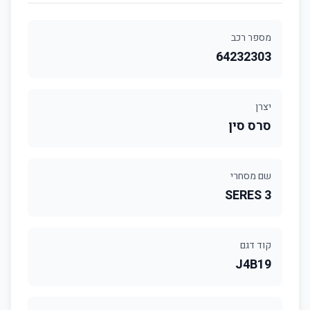
מספר רכב
64232303
יצרן
סרס סין
שם מסחרי
SERES 3
קוד דגם
J4B19