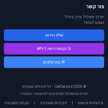
צור קשר
יש לך שאלה? צריך עזרה?
נשמח לעזור!
שלח הודעה
🚀 בקשת גישה ל-API
💬 בוט טלגרם
© 2026 CarCar.co.il - כל הזכויות שמורות
המידע מבוסס על נתונים ציבוריים ממשרד התחבורה
♿ הצהרת נגישות
|
פקודות התעבורה
|
תקנות התעבורה