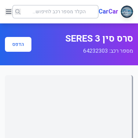
CarCar
סרס סין SERES 3
הדפס
מספר רכב: 64232303