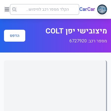
CarCar
מיצובישי יפן COLT
הדפס
מספר רכב: 6727920