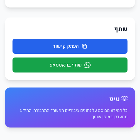
שתף
העתק קישור
שתף בוואטסאפ
💡 טיפ
כל המידע מבוסס על נתונים ציבוריים ממשרד התחבורה. המידע
מתעדכן באופן שוטף.