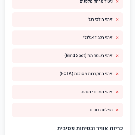
✗
ניטור מרחק מלפנים
✗
זיהוי הולכי רגל
✗
זיהוי רכב דו-גלגלי
✗
זיהוי בשטח מת (Blind Spot)
✗
זיהוי התקרבות מסוכנת (RCTA)
✗
זיהוי תמרורי תנועה
✗
מצלמת רוורס
כריות אוויר ובטיחות פסיבית