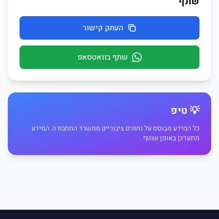
שתף
העתק קישור
שתף בוואטסאפ
💡 טיפ
כל המידע מבוסס על נתונים ציבוריים ממשרד התחבורה. המידע
מתעדכן באופן שוטף.