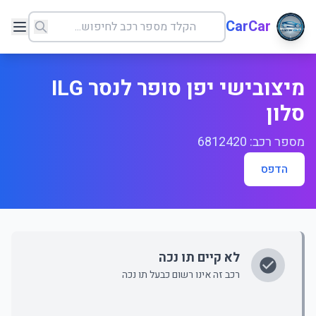
CarCar
מיצובישי יפן סופר לנסר ILG
סלון
מספר רכב: 6812420
הדפס
לא קיים תו נכה
רכב זה אינו רשום כבעל תו נכה