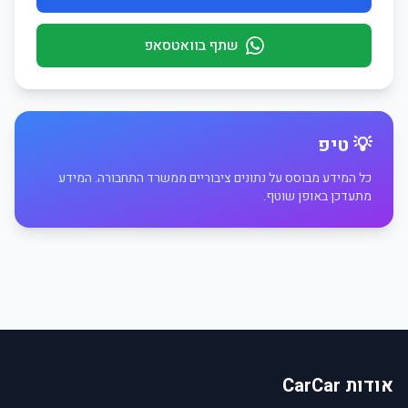
שתף בוואטסאפ
💡 טיפ
כל המידע מבוסס על נתונים ציבוריים ממשרד התחבורה. המידע
מתעדכן באופן שוטף.
אודות CarCar