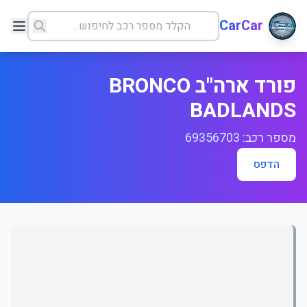
CarCar
פורד ארה"ב BRONCO
BADLANDS
מספר רכב: 69356703
הדפס