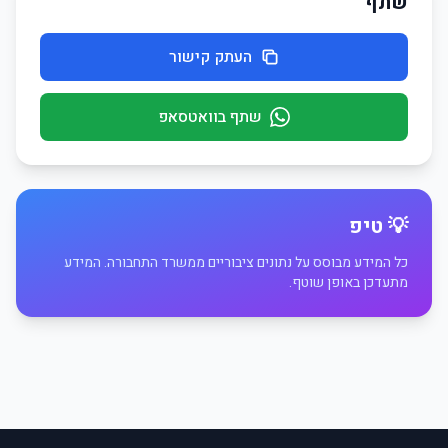
שתף
העתק קישור
שתף בוואטסאפ
💡 טיפ
כל המידע מבוסס על נתונים ציבוריים ממשרד התחבורה. המידע
מתעדכן באופן שוטף.