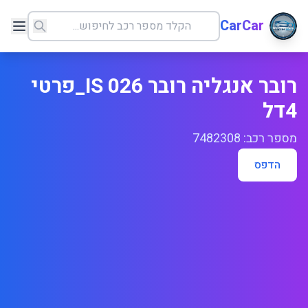
CarCar
רובר אנגליה רובר 026 IS_פרטי
4דל
מספר רכב: 7482308
הדפס