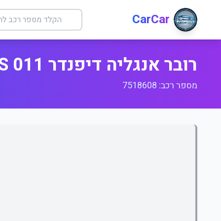
CarCar
רובר אנגליה דיפנדר 011 T/S ידני
מספר רכב: 7518608