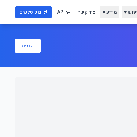
פוש ▾
מידע ▾
צור קשר
🚀 API
💬 בוט טלגרם
הדפס