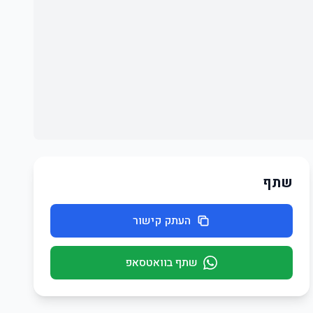
שתף
העתק קישור
שתף בוואטסאפ