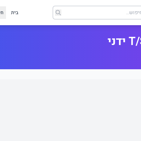
בית
חי