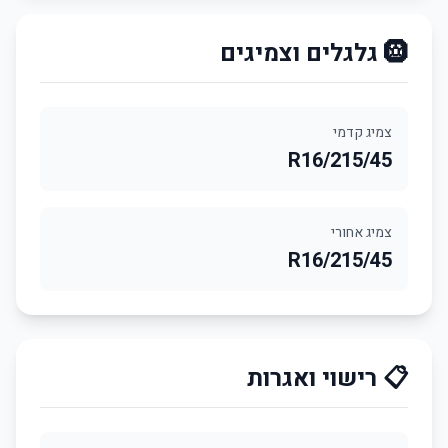
🛞 גלגלים וצמיגים
צמיג קדמי
215/45/R16
צמיג אחורי
215/45/R16
📋 רישוי ואגרות