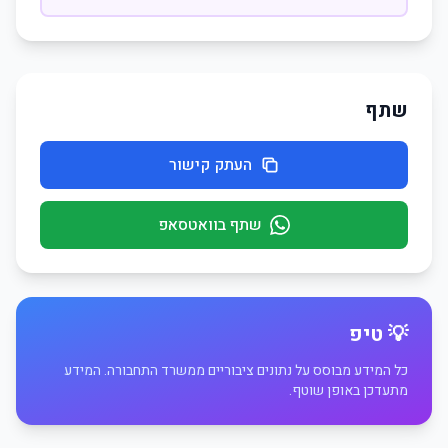
שתף
העתק קישור
שתף בוואטסאפ
💡 טיפ
כל המידע מבוסס על נתונים ציבוריים ממשרד התחבורה. המידע
מתעדכן באופן שוטף.