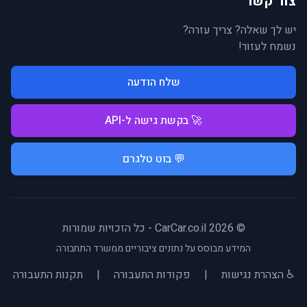
צור קשר
יש לך שאלה? צריך עזרה?
נשמח לעזור!
שלח הודעה
🚀 בקשת גישה ל-API
💬 בוט טלגרם
© 2026 CarCar.co.il - כל הזכויות שמורות
המידע מבוסס על נתונים ציבוריים ממשרד התחבורה
♿ הצהרת נגישות
|
פקודות התעבורה
|
תקנות התעבורה