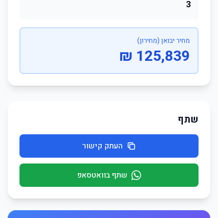
3
מחיר יבואן (מחירון)
125,839 ₪
שתף
העתק קישור
שתף בוואטסאפ