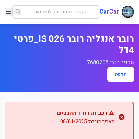
CarCar
רובר אנגליה רובר 026 IS_פרטי
4דל
מספר רכב: 7680208
הדפס
⚠️ רכב זה הורד מהכביש
תאריך הורדה: 08/01/2025