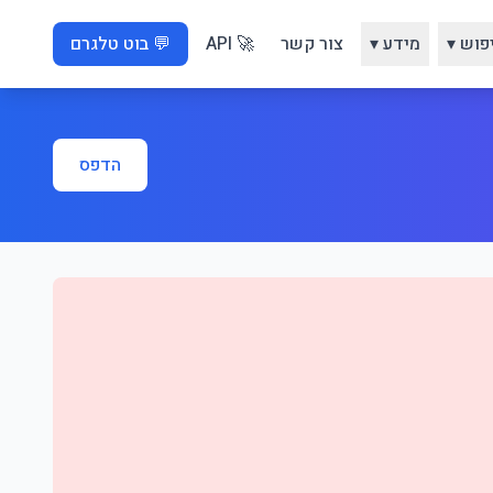
פוש ▾
מידע ▾
צור קשר
🚀 API
💬 בוט טלגרם
הדפס