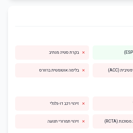
✗
בקרת סטיה מנתיב
✗
בית (ACC)
בלימה אוטומטית ברוורס
✗
זיהוי רכב דו-גלגלי
✗
וכנת (RCTA)
זיהוי תמרורי תנועה