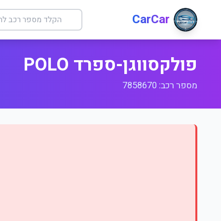
CarCar
פולקסווגן-ספרד POLO
מספר רכב: 7858670