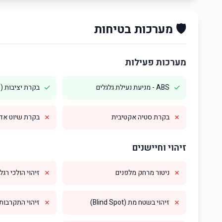
🛡️ מערכות בטיחות
מערכות פעילות
✓
✓
ABS - מניעת נעילת גלגלים
בקרת יציבות (ESP)
✗
✗
בקרת סטיה אקטיבית
בקרת שיוט אדפטי
זיהוי וחיישנים
✗
✗
ניטור מרחק מלפנים
זיהוי הולכי רגל
✗
✗
זיהוי בשטח מת (Blind Spot)
זיהוי התקרבות מס