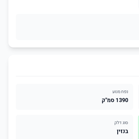
נפח מנוע
1390 סמ"ק
סוג דלק
בנזין