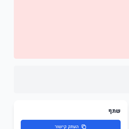
שתף
העתק קישור