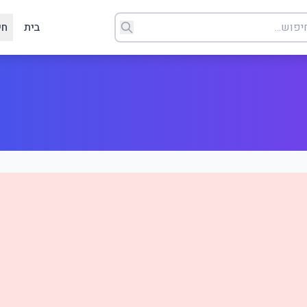
בית
חי