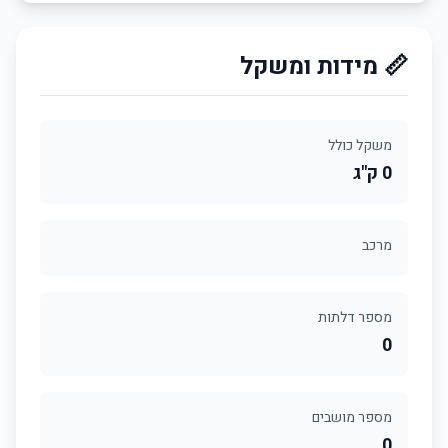
📏 מידות ומשקל
משקל כולל
0 ק"ג
מרכב
מספר דלתות
0
מספר מושבים
0