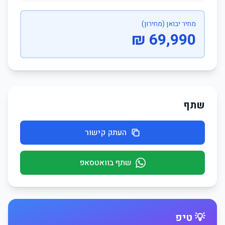
מחיר יבואן (מחירון)
69,990 ₪
שתף
העתק קישור
שתף בוואטסאפ
💡 טיפ