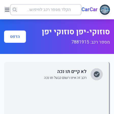
CarCar
סוזוקי-יפן סוזוקי יפן
הדפס
מספר רכב: 7881915
לא קיים תו נכה
רכב זה אינו רשום כבעל תו נכה