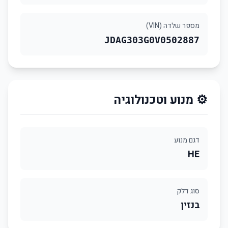
מספר שלדה (VIN)
JDAG303G0V0502887
⚙️ מנוע וטכנולוגיה
דגם מנוע
HE
סוג דלק
בנזין