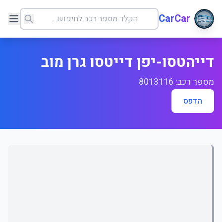
CarCar
דייהטסו-יפן דייטסו גרן מוב
מספר רכב: 8013116
הדפס