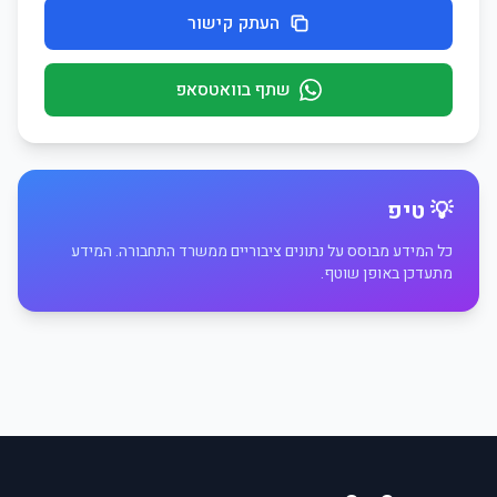
העתק קישור
שתף בוואטסאפ
💡 טיפ
כל המידע מבוסס על נתונים ציבוריים ממשרד התחבורה. המידע
מתעדכן באופן שוטף.