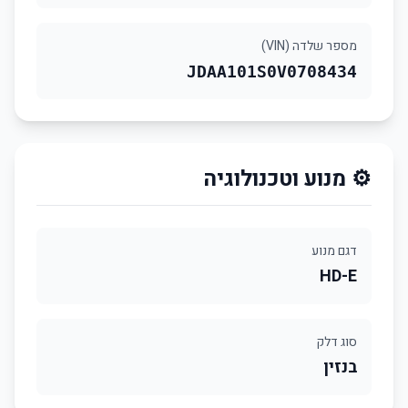
מספר שלדה (VIN)
JDAA101S0V0708434
⚙️ מנוע וטכנולוגיה
דגם מנוע
HD-E
סוג דלק
בנזין