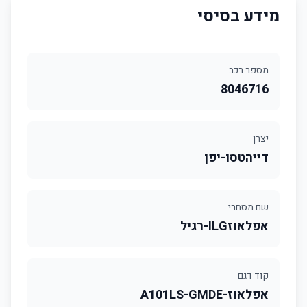
מידע בסיסי
מספר רכב
8046716
יצרן
דייהטסו-יפן
שם מסחרי
אפלאוזILG-רגיל
קוד דגם
אפלאוז-A101LS-GMDE