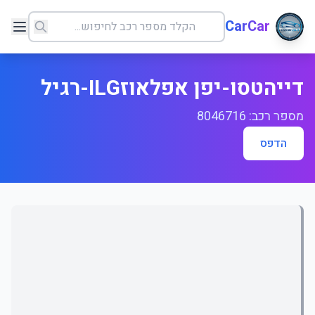
CarCar
דייהטסו-יפן אפלאוזILG-רגיל
מספר רכב: 8046716
הדפס