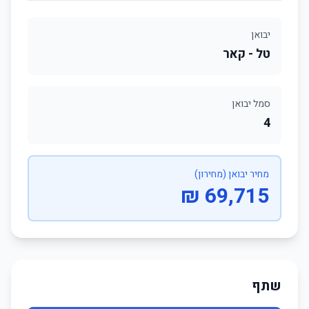
יבואן
טל - קאר
סמל יבואן
4
מחיר יבואן (מחירון)
69,715 ₪
שתף