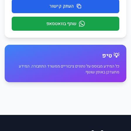
העתק קישור
שתף בוואטסאפ
💡 טיפ
כל המידע מבוסס על נתונים ציבוריים ממשרד התחבורה. המידע
מתעדכן באופן שוטף.