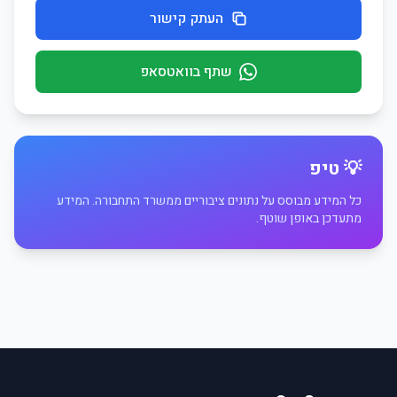
העתק קישור
שתף בוואטסאפ
💡 טיפ
כל המידע מבוסס על נתונים ציבוריים ממשרד התחבורה. המידע
מתעדכן באופן שוטף.