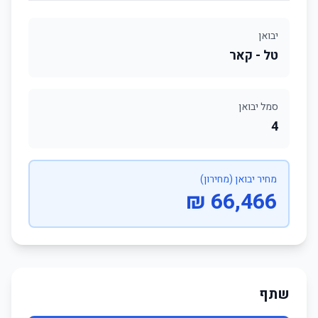
יבואן
טל - קאר
סמל יבואן
4
מחיר יבואן (מחירון)
66,466 ₪
שתף