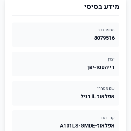
מידע בסיסי
מספר רכב
8079516
יצרן
דייהטסו-יפן
שם מסחרי
אפלאוז IL רגיל
קוד דגם
אפלאוז-A101LS-GMDE