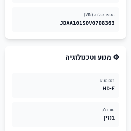
מספר שלדה (VIN)
JDAA101S0V0708363
⚙️ מנוע וטכנולוגיה
דגם מנוע
HD-E
סוג דלק
בנזין