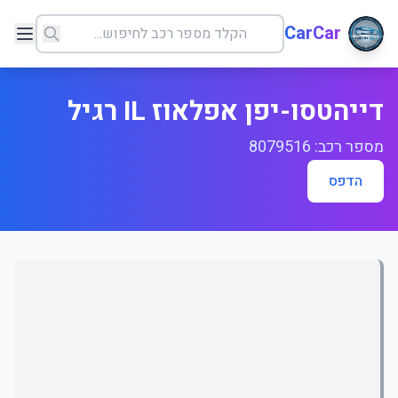
CarCar
דייהטסו-יפן אפלאוז IL רגיל
מספר רכב: 8079516
הדפס