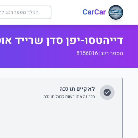
CarCar
דייהטסו-יפן סדן שרייד או
מספר רכב: 8156016
לא קיים תו נכה
רכב זה אינו רשום כבעל תו נכה