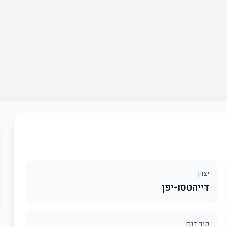
יצרן
דייהטסו-יפן
קוד דגם