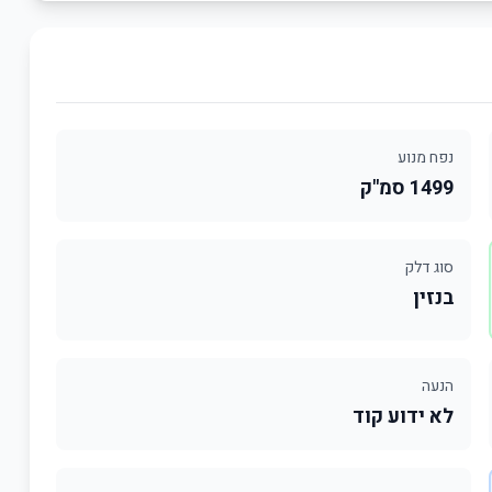
נפח מנוע
1499 סמ"ק
סוג דלק
בנזין
הנעה
לא ידוע קוד