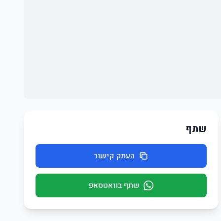
שתף
העתק קישור
שתף בוואטסאפ