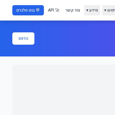
פוש ▾
מידע ▾
צור קשר
🚀 API
💬 בוט טלגרם
הדפס