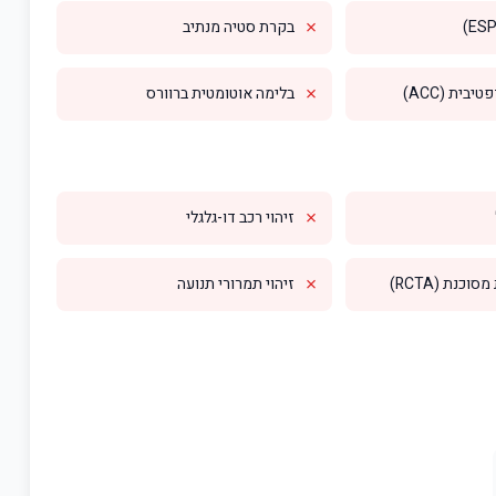
✗
בקרת סטיה מנתיב
✗
בית (ACC)
בלימה אוטומטית ברוורס
✗
זיהוי רכב דו-גלגלי
✗
וכנת (RCTA)
זיהוי תמרורי תנועה