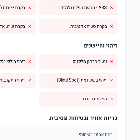
✗
✗
ABS - מניעת נעילת גלגלים
בקרת יציבות (ESP)
✗
✗
בקרת סטיה אקטיבית
בקרת שיוט אדפטי
זיהוי וחיישנים
✗
✗
ניטור מרחק מלפנים
זיהוי הולכי רגל
✗
✗
זיהוי בשטח מת (Blind Spot)
זיהוי התקרבות מס
✗
מצלמת רוורס
כריות אוויר ובטיחות פסיבית
רמת אבזור בטיחותי