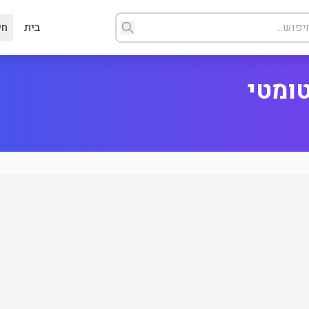
בית
חי
טומטי