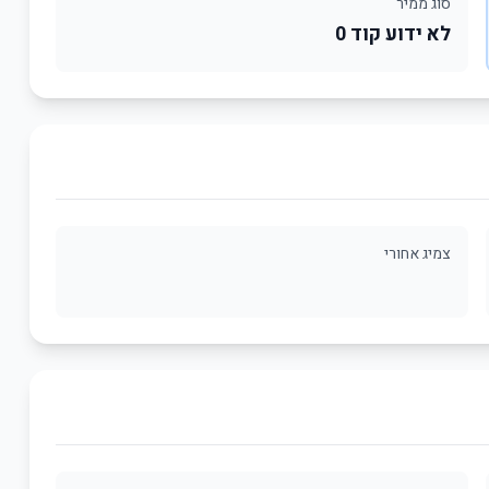
סוג ממיר
לא ידוע קוד 0
צמיג אחורי