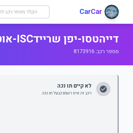
CarCar
דייהטסו-יפן שריידISC-אוט'5 דלתות
מספר רכב: 8173916
לא קיים תו נכה
רכב זה אינו רשום כבעל תו נכה