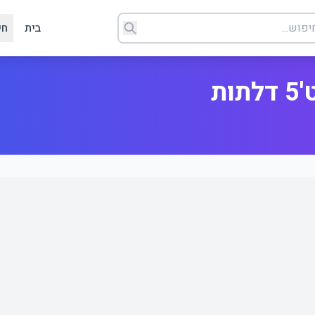
בית
חי