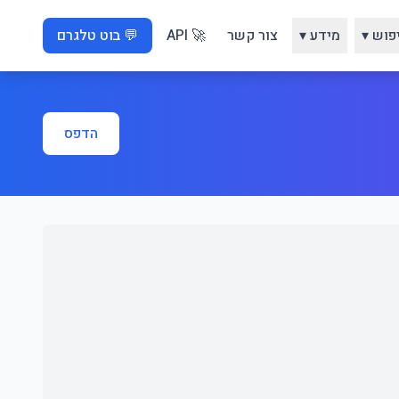
פוש ▾
מידע ▾
צור קשר
🚀 API
💬 בוט טלגרם
הדפס