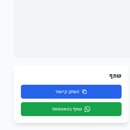
שתף
העתק קישור
שתף בוואטסאפ