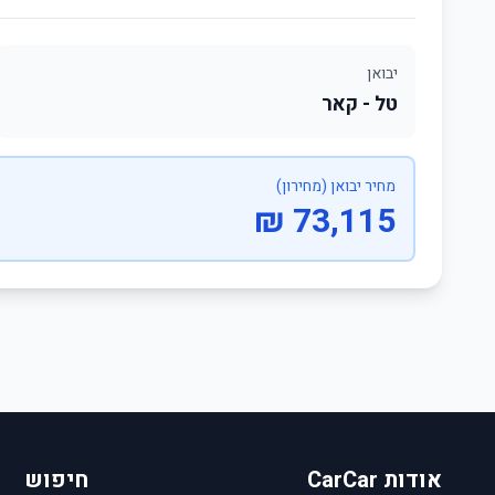
יבואן
טל - קאר
מחיר יבואן (מחירון)
73,115 ₪
אודות CarCar
חיפוש