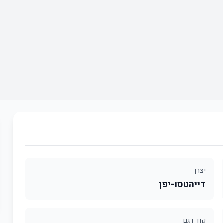
יצרן
דייהטסו-יפן
קוד דגם