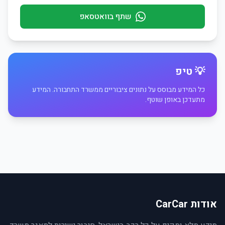
שתף בוואטסאפ
💡 טיפ
כל המידע מבוסס על נתונים ציבוריים ממשרד התחבורה. המידע
מתעדכן באופן שוטף.
אודות CarCar