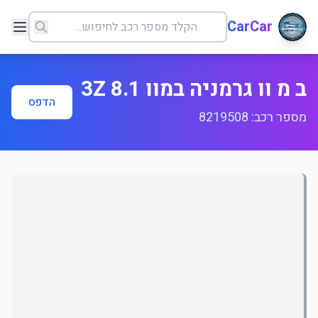
CarCar
ב מ וו גרמניה במוו 8.1 3Z
הדפס
מספר רכב: 8219508