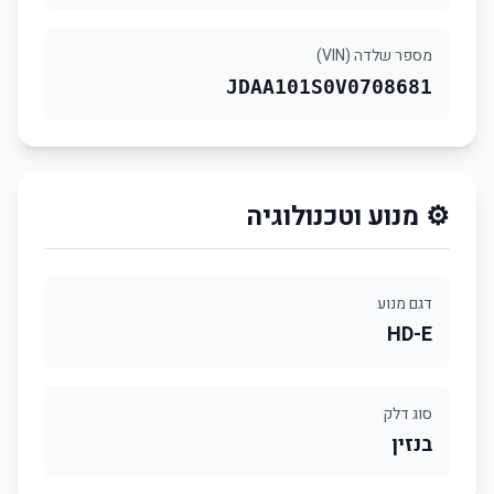
מספר שלדה (VIN)
JDAA101S0V0708681
⚙️ מנוע וטכנולוגיה
דגם מנוע
HD-E
סוג דלק
בנזין