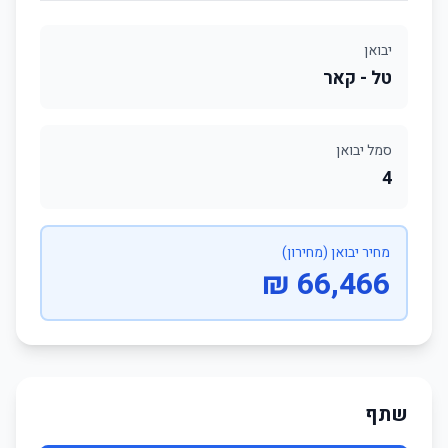
יבואן
טל - קאר
סמל יבואן
4
מחיר יבואן (מחירון)
66,466 ₪
שתף