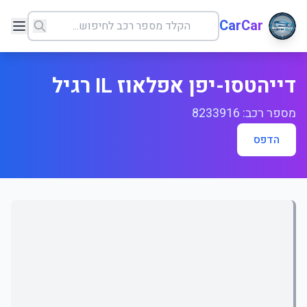
CarCar
דייהטסו-יפן אפלאוז IL רגיל
מספר רכב: 8233916
הדפס