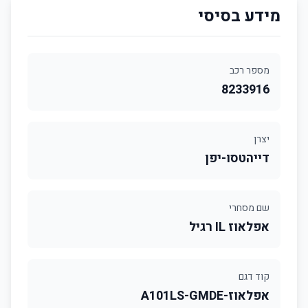
מידע בסיסי
מספר רכב
8233916
יצרן
דייהטסו-יפן
שם מסחרי
אפלאוז IL רגיל
קוד דגם
אפלאוז-A101LS-GMDE