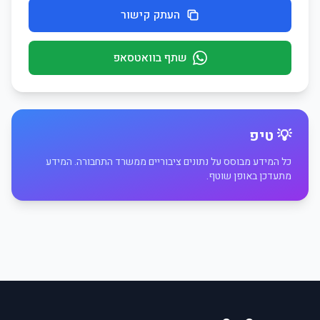
העתק קישור
שתף בוואטסאפ
💡 טיפ
כל המידע מבוסס על נתונים ציבוריים ממשרד התחבורה. המידע
מתעדכן באופן שוטף.