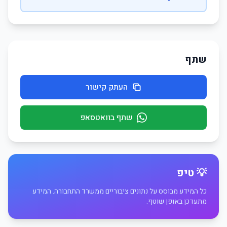
שתף
העתק קישור
שתף בוואטסאפ
💡 טיפ
כל המידע מבוסס על נתונים ציבוריים ממשרד התחבורה. המידע
מתעדכן באופן שוטף.