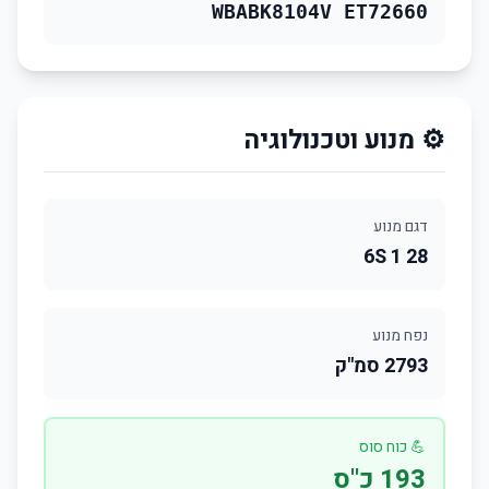
WBABK8104V ET72660
⚙️ מנוע וטכנולוגיה
דגם מנוע
28 6S 1
נפח מנוע
2793 סמ"ק
💪 כוח סוס
193 כ"ס