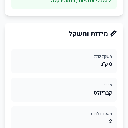
✓ גלגלי מגנזיום / סגסוגת קלה
📏 מידות ומשקל
משקל כולל
0 ק"ג
מרכב
קבריולט
מספר דלתות
2