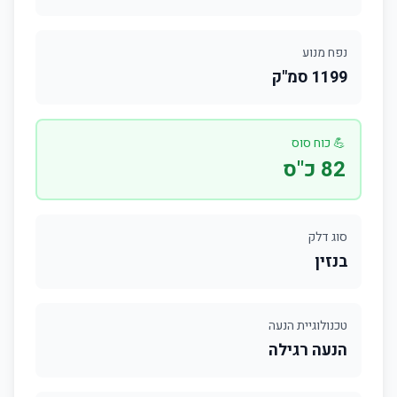
נפח מנוע
1199 סמ"ק
💪 כוח סוס
82 כ"ס
סוג דלק
בנזין
טכנולוגיית הנעה
הנעה רגילה