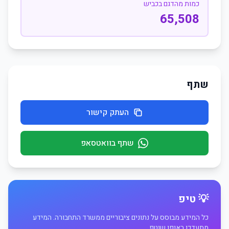
כמות מהדגם בכביש
65,508
שתף
העתק קישור
שתף בוואטסאפ
💡 טיפ
כל המידע מבוסס על נתונים ציבוריים ממשרד התחבורה. המידע
מתעדכן באופן שוטף.