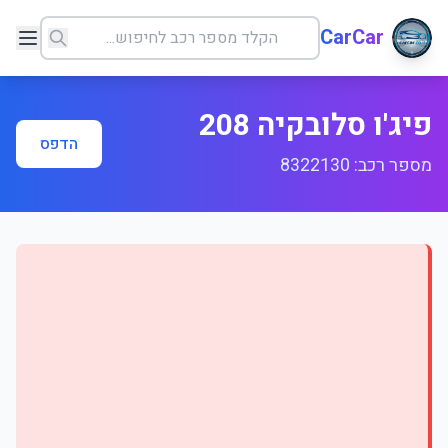
CarCar
פיג'ו סלובקיה 208
הדפס
מספר רכב: 8322130