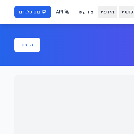
פוש ▾
מידע ▾
צור קשר
🚀 API
💬 בוט טלגרם
הדפס