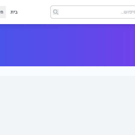
בית
חי