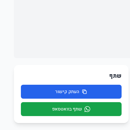
שתף
העתק קישור
שתף בוואטסאפ