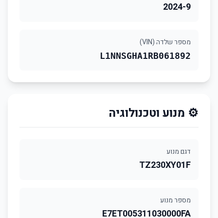
2024-9
מספר שלדה (VIN)
L1NNSGHA1RB061892
⚙️ מנוע וטכנולוגיה
דגם מנוע
TZ230XY01F
מספר מנוע
E7ET005311030000FA