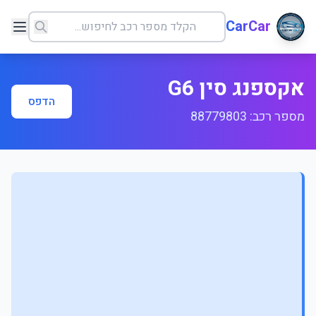
CarCar
אקספנג סין G6
הדפס
מספר רכב: 88779803