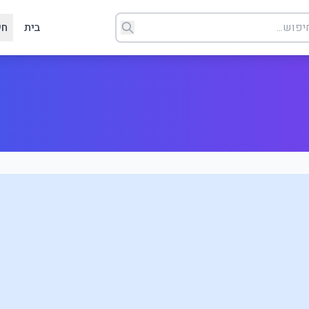
בית
חי