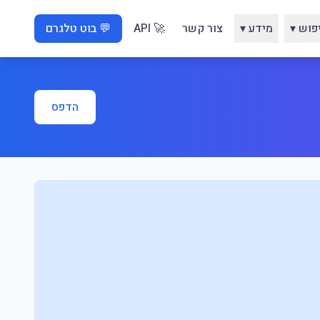
פוש ▾
מידע ▾
צור קשר
🚀 API
💬 בוט טלגרם
הדפס