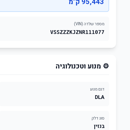
95,443 ק"מ
מספר שלדה (VIN)
VSSZZZKJZNR111077
⚙️ מנוע וטכנולוגיה
דגם מנוע
DLA
סוג דלק
בנזין