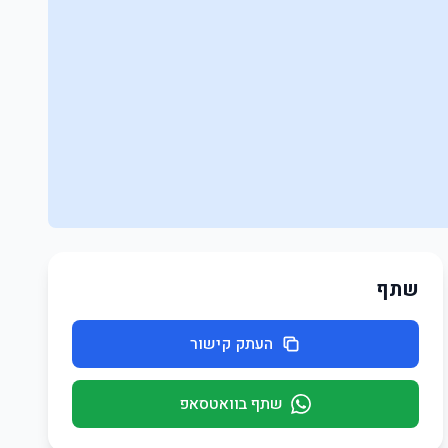
שתף
העתק קישור
שתף בוואטסאפ