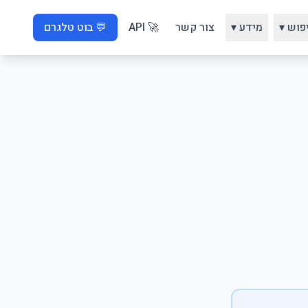
פוש ▾
מידע ▾
צור קשר
🚀 API
💬 בוט טלגרם