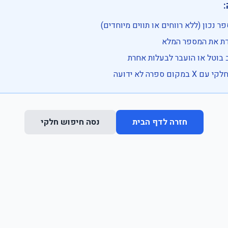

• בדוק שהמספר נכון (ללא רווחים או ת
• וודא שהקלדת את
• ייתכן שהרכב בוטל או הועבר
• נסה חיפוש חלקי 
נסה חיפוש חלקי
חזרה לדף הבית