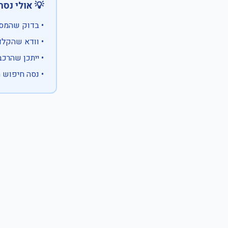
 אולי נסה:
ווים מיוחדים)
 המספר המלא
 לבעלות אחרת
עם X במקום ספרה לא ידועה