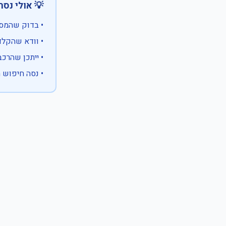
 אולי נסה:
ווים מיוחדים)
 המספר המלא
 לבעלות אחרת
עם X במקום ספרה לא ידועה