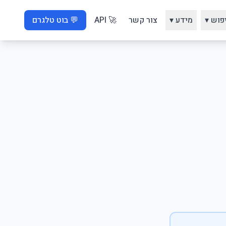
פוש ▾
מידע ▾
צור קשר
🚀 API
💬 בוט טלגרם