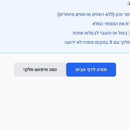

• בדוק שהמספר נכון (ללא רווחים או ת
• וודא שהקלדת את
• ייתכן שהרכב בוטל או הועבר
• נסה חיפוש חלקי 
נסה חיפוש חלקי
חזרה לדף הבית