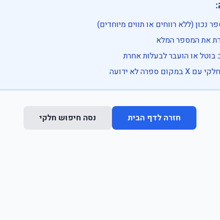

• בדוק שהמספר נכון (ללא רווחים או ת
• וודא שהקלדת את
• ייתכן שהרכב בוטל או הועבר
• נסה חיפוש חלקי 
נסה חיפוש חלקי
חזרה לדף הבית