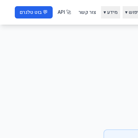
פוש ▾
מידע ▾
צור קשר
🚀 API
💬 בוט טלגרם