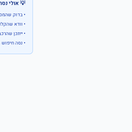
 אולי נסה:
ווים מיוחדים)
 המספר המלא
 לבעלות אחרת
עם X במקום ספרה לא ידועה