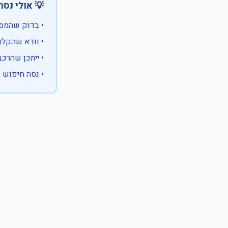
 אולי נסה:
ווים מיוחדים)
 המספר המלא
 לבעלות אחרת
עם X במקום ספרה לא ידועה