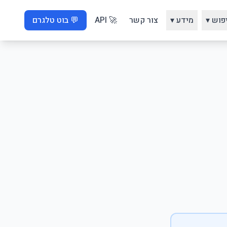
פוש ▾
מידע ▾
צור קשר
🚀 API
💬 בוט טלגרם