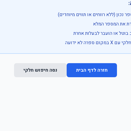

• בדוק שהמספר נכון (ללא רווחים או ת
• וודא שהקלדת את
• ייתכן שהרכב בוטל או הועבר
• נסה חיפוש חלקי 
נסה חיפוש חלקי
חזרה לדף הבית