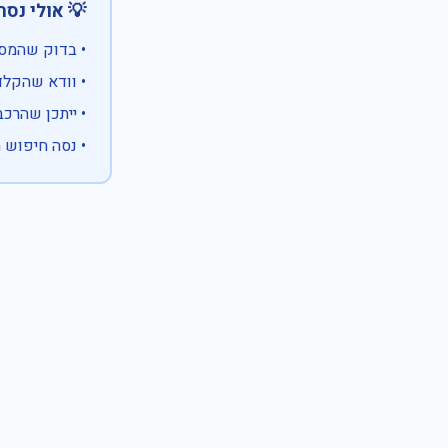
 אולי נסה:
ווים מיוחדים)
 המספר המלא
 לבעלות אחרת
עם X במקום ספרה לא ידועה