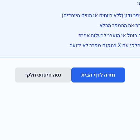

• בדוק שהמספר נכון (ללא רווחים או ת
• וודא שהקלדת את
• ייתכן שהרכב בוטל או הועבר
• נסה חיפוש חלקי 
נסה חיפוש חלקי
חזרה לדף הבית