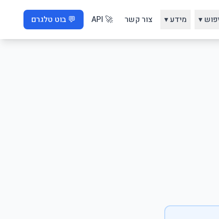
פוש ▾
מידע ▾
צור קשר
🚀 API
💬 בוט טלגרם