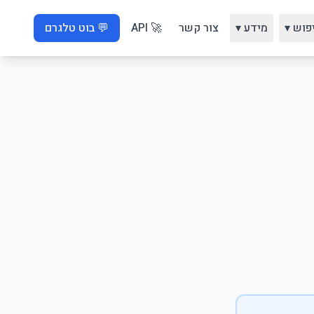
פוש ▾
מידע ▾
צור קשר
🚀 API
💬 בוט טלגרם