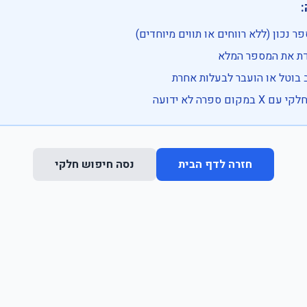

• בדוק שהמספר נכון (ללא רווחים או ת
• וודא שהקלדת את
• ייתכן שהרכב בוטל או הועבר
• נסה חיפוש חלקי 
נסה חיפוש חלקי
חזרה לדף הבית