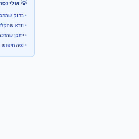
 אולי נסה:
ווים מיוחדים)
 המספר המלא
 לבעלות אחרת
עם X במקום ספרה לא ידועה