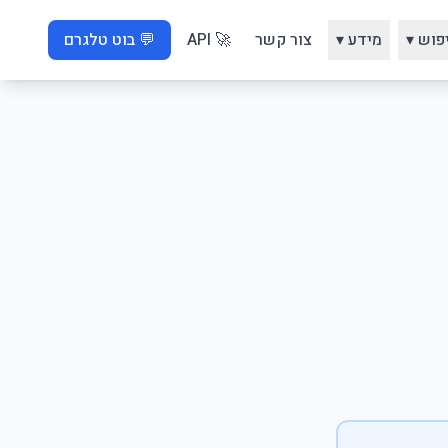
פוש ▾
מידע ▾
צור קשר
🚀 API
💬 בוט טלגרם