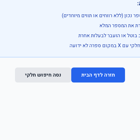

• בדוק שהמספר נכון (ללא רווחים או ת
• וודא שהקלדת את
• ייתכן שהרכב בוטל או הועבר
• נסה חיפוש חלקי 
נסה חיפוש חלקי
חזרה לדף הבית