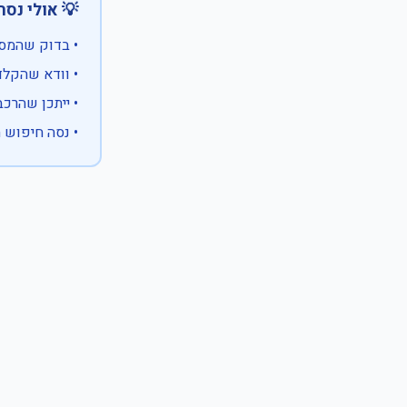
 אולי נסה:
ווים מיוחדים)
 המספר המלא
 לבעלות אחרת
עם X במקום ספרה לא ידועה