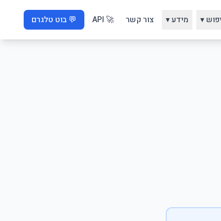
פוש ▾
מידע ▾
צור קשר
🚀 API
💬 בוט טלגרם