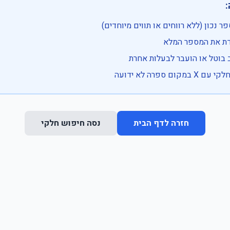

• בדוק שהמספר נכון (ללא רווחים או ת
• וודא שהקלדת את
• ייתכן שהרכב בוטל או הועבר
• נסה חיפוש חלקי 
נסה חיפוש חלקי
חזרה לדף הבית