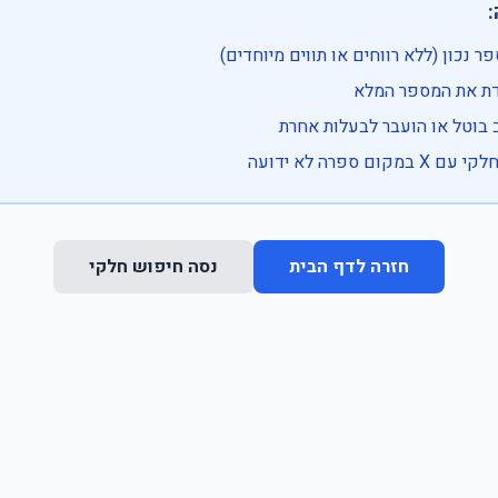

• בדוק שהמספר נכון (ללא רווחים או ת
• וודא שהקלדת את
• ייתכן שהרכב בוטל או הועבר
• נסה חיפוש חלקי 
נסה חיפוש חלקי
חזרה לדף הבית