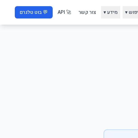
פוש ▾
מידע ▾
צור קשר
🚀 API
💬 בוט טלגרם