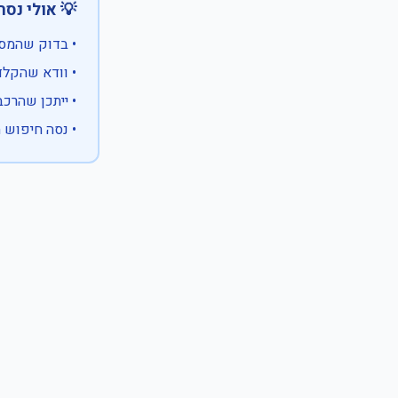
 אולי נסה:
ווים מיוחדים)
 המספר המלא
 לבעלות אחרת
עם X במקום ספרה לא ידועה