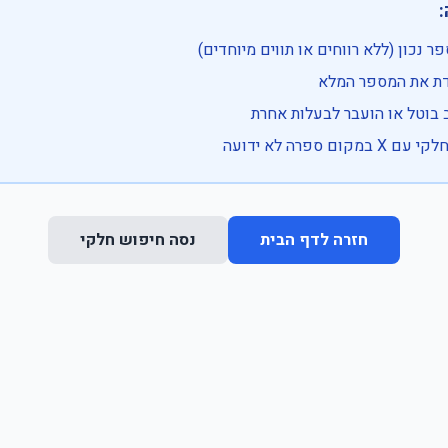

• בדוק שהמספר נכון (ללא רווחים או ת
• וודא שהקלדת את
• ייתכן שהרכב בוטל או הועבר
• נסה חיפוש חלקי 
נסה חיפוש חלקי
חזרה לדף הבית