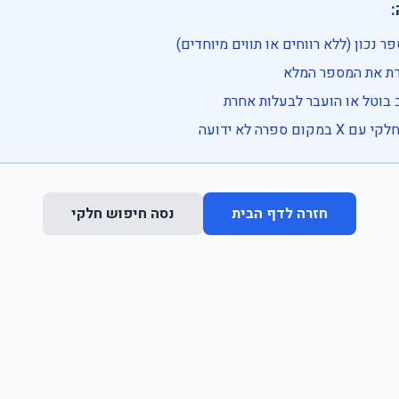

• בדוק שהמספר נכון (ללא רווחים או ת
• וודא שהקלדת את
• ייתכן שהרכב בוטל או הועבר
• נסה חיפוש חלקי 
נסה חיפוש חלקי
חזרה לדף הבית