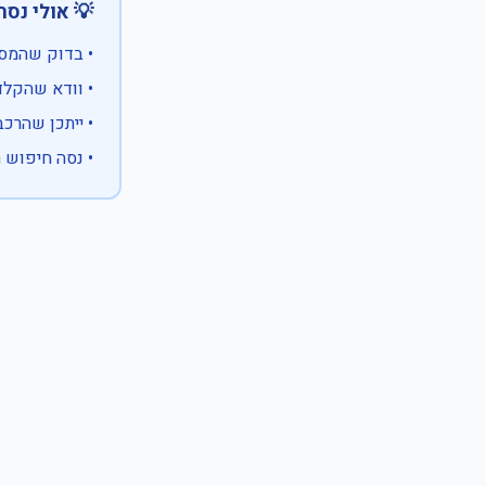
 אולי נסה:
ווים מיוחדים)
 המספר המלא
 לבעלות אחרת
עם X במקום ספרה לא ידועה