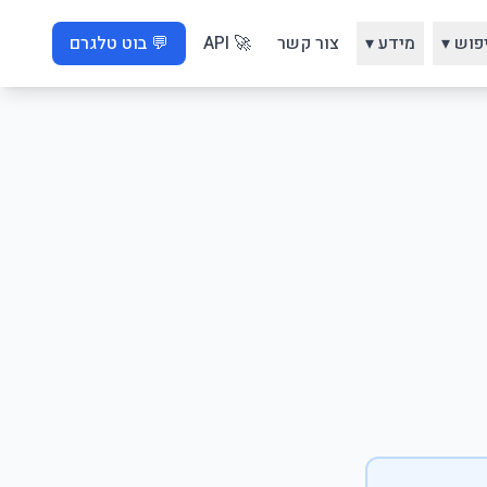
פוש ▾
מידע ▾
צור קשר
🚀 API
💬 בוט טלגרם